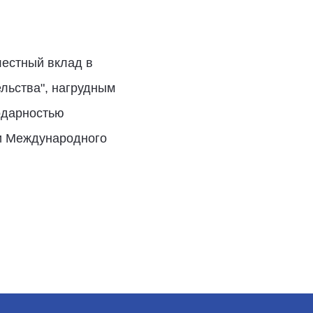
лестный вклад в
льства", нагрудным
одарностью
ии Международного