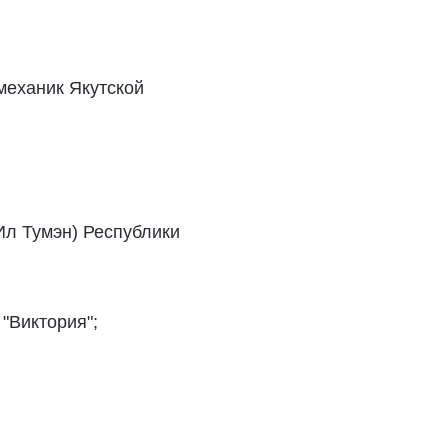
-механик Якутской
(Ил Тумэн) Республики
"Виктория";