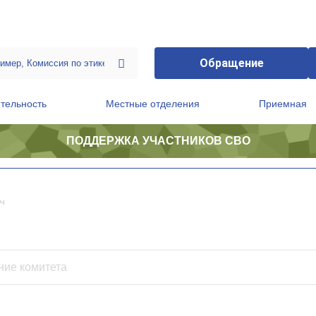
Обращение
тельность
Местные отделения
Приемная
ПОДДЕРЖКА УЧАСТНИКОВ СВО
ственной приемной Председателя Партии
Президиум регионального политического совета
ч