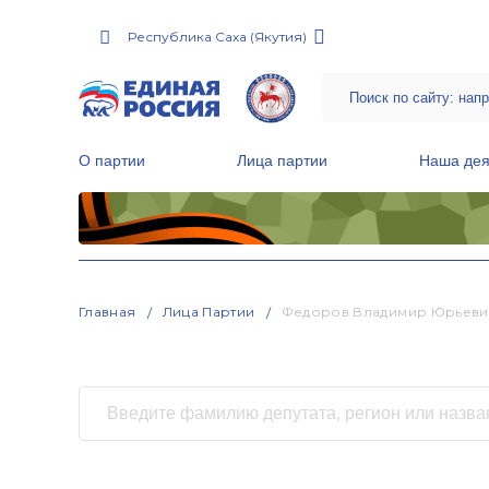
Республика Саха (Якутия)
О партии
Лица партии
Наша дея
Местные общественные приемные Партии
Руководитель Региональной обще
Народная программа «Единой России»
Главная
Лица Партии
Федоров Владимир Юрьеви