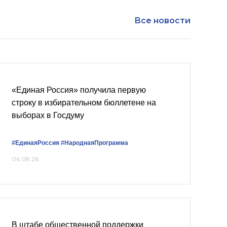
Все новости
«Единая Россия» получила первую
строку в избирательном бюллетене на
выборах в Госдуму
#ЕдинаяРоссия
#НароднаяПрограмма
06.08.26
В штабе общественной поддержки