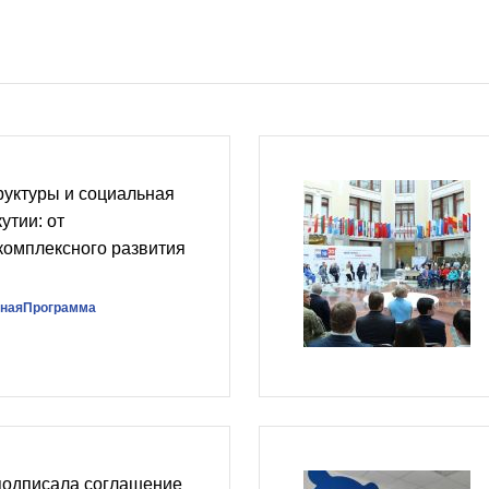
руктуры и социальная
утии: от
комплексного развития
наяПрограмма
подписала соглашение