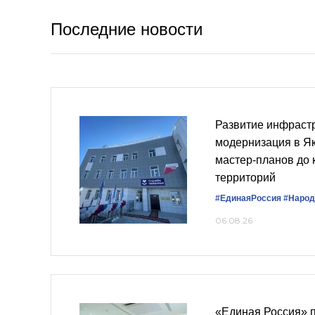
Последние новости
Развитие инфраст
модернизация в Як
мастер‑планов до 
территорий
#ЕдинаяРоссия
#Народ
06.08.26
«Единая Россия» 