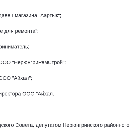
одавец магазина "Аартык";
се для ремонта";
приниматель;
р ООО "НерюнгриРемСтрой";
 ООО "Айхал";
 директора ООО "Айхал.
ского Совета, депутатом Нерюнгринского районного