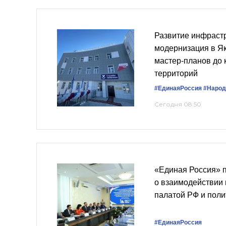
Развитие инфраст
модернизация в Як
мастер‑планов до 
территорий
#ЕдинаяРоссия
#Народ
Сегодня 08:50
«Единая Россия» 
о взаимодействии
палатой РФ и пол
#ЕдинаяРоссия