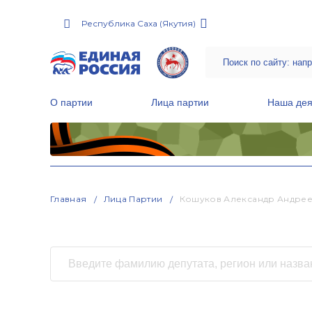
Республика Саха (Якутия)
О партии
Лица партии
Наша дея
Местные общественные приемные Партии
Руководитель Региональной обще
Народная программа «Единой России»
Главная
Лица Партии
Кошуков Александр Андре