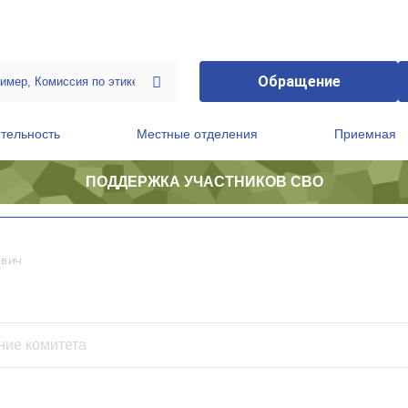
Обращение
тельность
Местные отделения
Приемная
ПОДДЕРЖКА УЧАСТНИКОВ СВО
ственной приемной Председателя Партии
Президиум регионального политического совета
евич