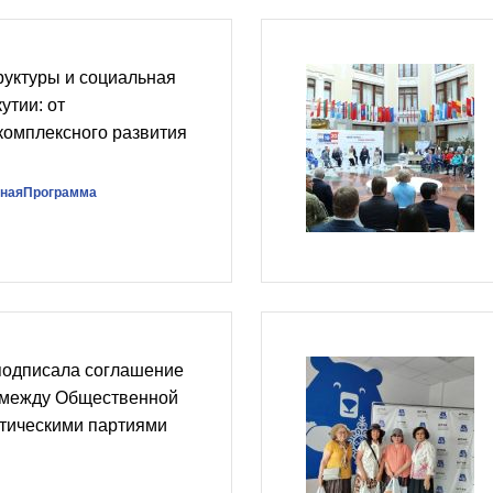
руктуры и социальная
утии: от
комплексного развития
наяПрограмма
подписала соглашение
 между Общественной
итическими партиями