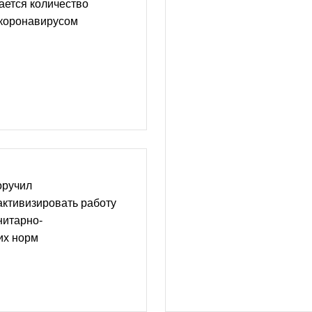
ается количество
коронавирусом
оручил
ктивизировать работу
нитарно-
их норм