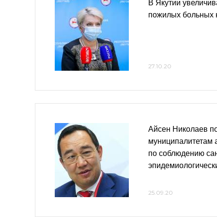
В Якутии увеличив
пожилых больных 
27.10.20
Айсен Николаев п
муниципалитетам а
по соблюдению са
эпидемиологическ
25.09.20