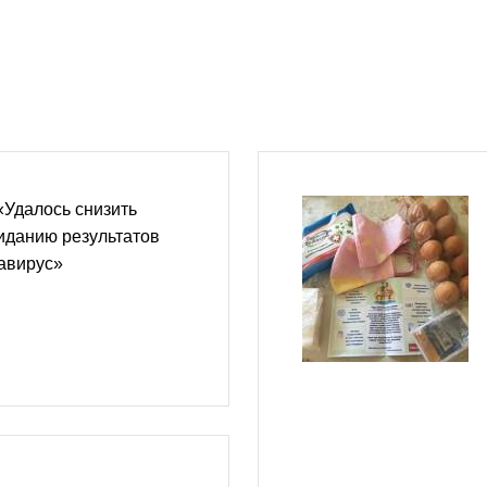
«Удалось снизить
иданию результатов
авирус»