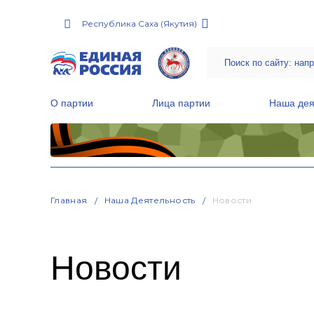
Республика Саха (Якутия)
О партии
Лица партии
Наша дея
Местные общественные приемные Партии
Руководитель Региональной обще
Народная программа «Единой России»
Главная
Наша Деятельность
Новости
Новости