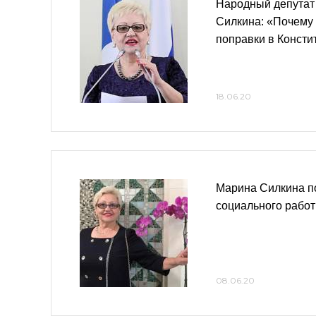
Народный депутат
Силкина: «Почему 
поправки в Конст
18.06.20
Марина Силкина п
социального работ
08.06.20