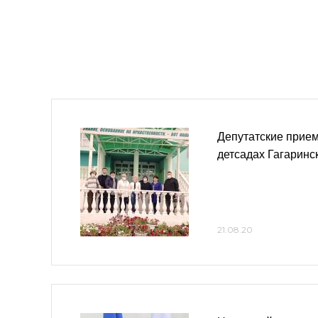
Депутатские прием
детсадах Гагаринс
21.08.20