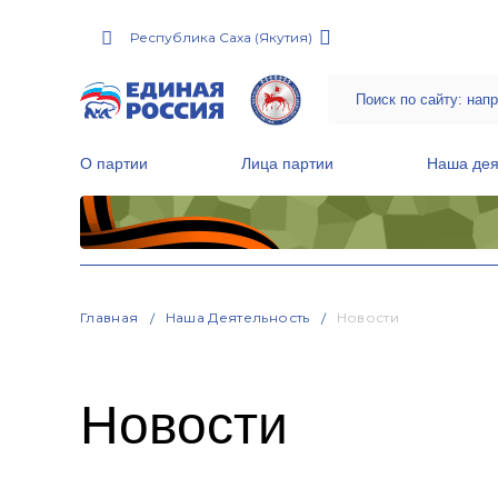
Республика Саха (Якутия)
О партии
Лица партии
Наша дея
Местные общественные приемные Партии
Руководитель Региональной обще
Народная программа «Единой России»
Главная
Наша Деятельность
Новости
Новости