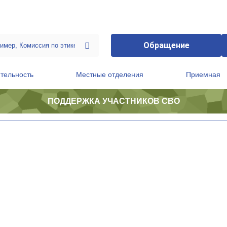
Обращение
тельность
Местные отделения
Приемная
ПОДДЕРЖКА УЧАСТНИКОВ СВО
ственной приемной Председателя Партии
Президиум регионального политического совета