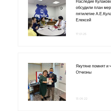
Наследие Кулаковс
обсудили план ме
пятилетие А.Е.Кул
Елексей
17.01.25
Якутяне помнят и 
Отчизны
13.09.22