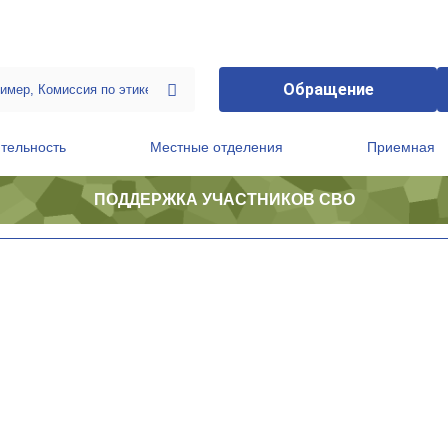
Обращение
тельность
Местные отделения
Приемная
ПОДДЕРЖКА УЧАСТНИКОВ СВО
ственной приемной Председателя Партии
Президиум регионального политического совета