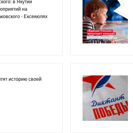
кого: в Якутии
роприятий на
аковского - Ексекюлях
чтят историю своей