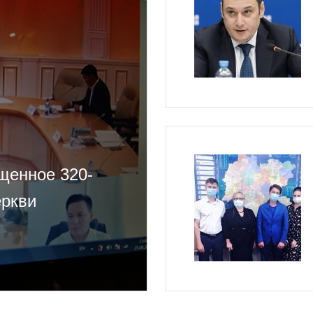
щенное 320-
еркви