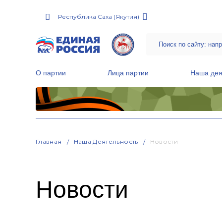
Республика Саха (Якутия)
О партии
Лица партии
Наша дея
Местные общественные приемные Партии
Руководитель Региональной обще
Народная программа «Единой России»
Главная
Наша Деятельность
Новости
Новости