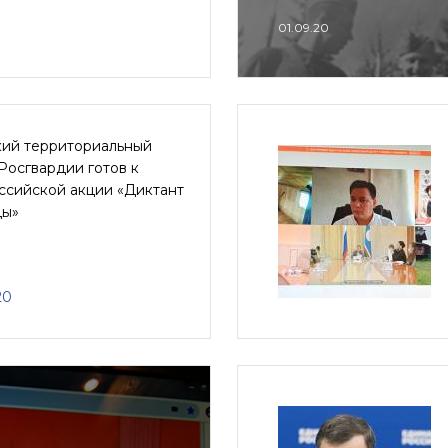
01.09.20
кий территориальный
Росгвардии готов к
ссийской акции «Диктант
ы»
20