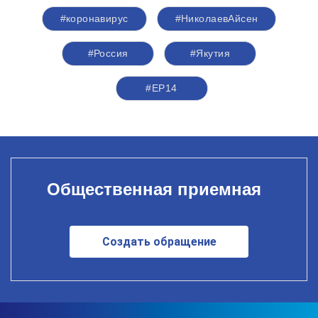
#коронавирус
#НиколаевАйсен
#Россия
#Якутия
#ЕР14
Общественная приемная
Создать обращение