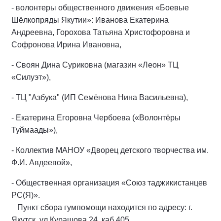
- волонтеры общественного движения «Боевые
Шёлкопряды Якутии»: Иванова Екатерина
Андреевна, Горохова Татьяна Христофоровна и
Софронова Ирина Ивановна,
- Своян Дина Суриковна (магазин «Леон» ТЦ
«Силуэт»),
- ТЦ "Азбука" (ИП Семёнова Нина Васильевна),
- Екатерина Егоровна Чербоева («Волонтёры
Туймаады»),
- Коллектив МАНОУ «Дворец детского творчества им.
Ф.И. Авдеевой»,
- Общественная организация «Союз таджикистанцев
РС(Я)».
Пункт сбора гумпомощи находится по адресу: г.
Якутск, ул.Курашова,24, каб 405.