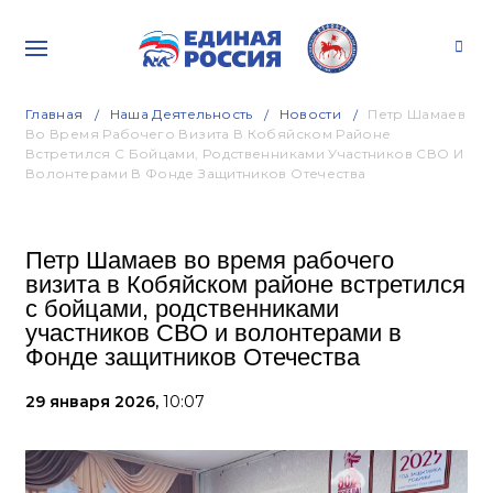
Главная
Наша Деятельность
Новости
Петр Шамаев
Во Время Рабочего Визита В Кобяйском Районе
Встретился С Бойцами, Родственниками Участников СВО И
Волонтерами В Фонде Защитников Отечества
Петр Шамаев во время рабочего
визита в Кобяйском районе встретился
с бойцами, родственниками
участников СВО и волонтерами в
Фонде защитников Отечества
29 января 2026,
10:07