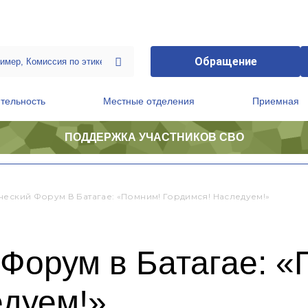
Обращение
тельность
Местные отделения
Приемная
ПОДДЕРЖКА УЧАСТНИКОВ СВО
ственной приемной Председателя Партии
Президиум регионального политического совета
ческий Форум В Батагае: «Помним! Гордимся! Наследуем!»
Форум в Батагае: 
едуем!»