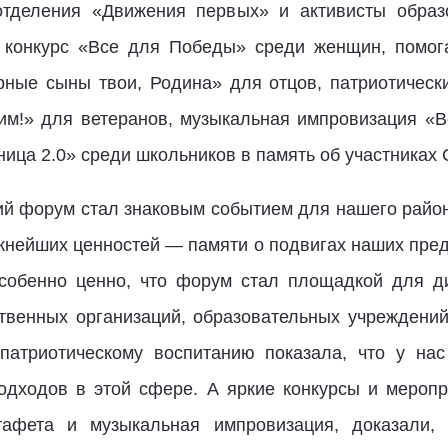
 отделения «Движения первых» и активисты образ
: конкурс «Все для Победы» среди женщин, помог
рные сыны твои, Родина» для отцов, патриотическ
им!» для ветеранов, музыкальная импровизация «В
ица 2.0» среди школьников в память об участниках 
кий форум стал знаковым событием для нашего рай
жнейших ценностей — памяти о подвигах наших пред
Особенно ценно, что форум стал площадкой для 
твенных организаций, образовательных учреждений
-патриотическому воспитанию показала, что у на
одходов в этой сфере. А яркие конкурсы и меропри
стафета и музыкальная импровизация, доказали,