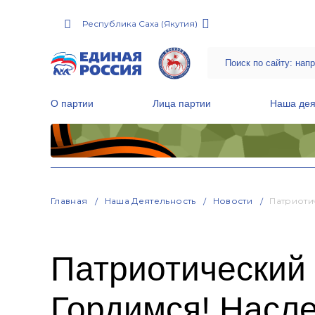
Республика Саха (Якутия)
О партии
Лица партии
Наша дея
Местные общественные приемные Партии
Руководитель Региональной обще
Народная программа «Единой России»
Главная
Наша Деятельность
Новости
Патриоти
Патриотический 
Гордимся! Насл