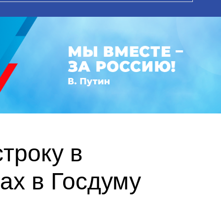
троку в
ах в Госдуму