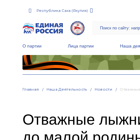
Республика Саха (Якутия)
О партии
Лица партии
Наша дея
Местные общественные приемные Партии
Руководитель Региональной обще
Народная программа «Единой России»
Главная
Наша Деятельность
Новости
Отважные
Отважные лыжни
до малой родин