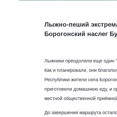
Лыжно-пеший экстрема
Борогонский наслег Бу
Лыжники преодолели еще один “ч
Как и планировали, они благопо
Республики жители села Борого
приготовили домашнюю еду, и ор
местной общественной приёмной
До завершения маршрута осталос