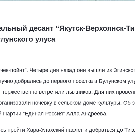
льный десант “Якутск-Верхоянск-Ти
лунского улуса
ек-пойнт”. Четыре дня назад они вышли из Эгинског
лучно добрались до первого поселка в Булунском улу
н торжественно встретили лыжников. Для них прове
ганизовали ночевку в сельском доме культуры. Об 
 Партии “Единая Россия” Алла Андреева.
ь пройти Хара-Улахский наслег и добраться до Тикс