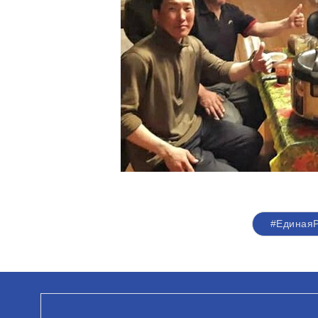
#ЕдинаяР