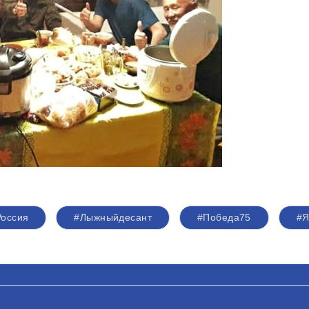
оссия
#Лыжныйдесант
#Победа75
#Я