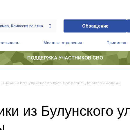
Обращение
тельность
Местные отделения
Приемная
ПОДДЕРЖКА УЧАСТНИКОВ СВО
ственной приемной Председателя Партии
Президиум регионального политического совета
 Лыжники Из Булунского Улуса Добрались До Малой Родины
ки из Булунского у
ы