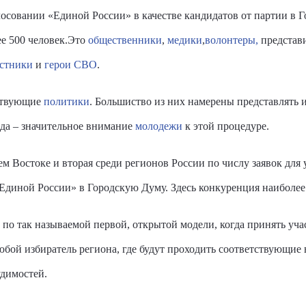
осовании «Единой России» в качестве кандидатов от партии в Г
 500 человек.
Это
общественники
,
медики
,
волонтеры,
представ
стники
и
герои СВО
.
ствующие
политики
.
Большиство из них
намерены представлять 
ода – значительное внимание
молодежи
к этой процедуре.
м Востоке и вторая среди регионов России по числу заявок для 
Единой России» в Городскую Думу. Здесь конкуренция наиболее
по так называемой первой, открытой модели, когда принять уча
юбой избиратель региона, где будут проходить соответствующи
димостей.