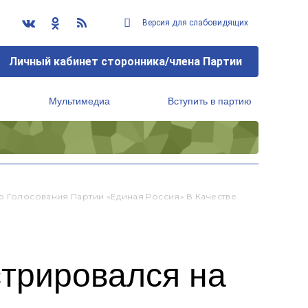
Версия для слабовидящих
Личный кабинет сторонника/члена Партии
Мультимедиа
Вступить в партию
Региональный исполнительный комитет
о Голосования Партии «Единая Россия» В Качестве
стрировался на