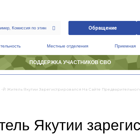
Обращение
тельность
Местные отделения
Приемная
ПОДДЕРЖКА УЧАСТНИКОВ СВО
ственной приемной Председателя Партии
Президиум регионального политического совета
2 -й Житель Якутии Зарегистрировался На Сайте Предварительног
тель Якутии зареги