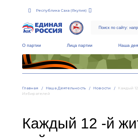
Республика Саха (Якутия)
О партии
Лица партии
Наша дея
Местные общественные приемные Партии
Руководитель Региональной обще
Народная программа «Единой России»
Главная
Наша Деятельность
Новости
Каждый 1
Избирателей
Каждый 12 -й жи