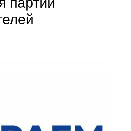
я партии
телей