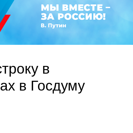
троку в
ах в Госдуму