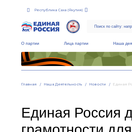
Республика Саха (Якутия)
О партии
Лица партии
Наша дея
Местные общественные приемные Партии
Руководитель Региональной обще
Народная программа «Единой России»
Главная
Наша Деятельность
Новости
Единая Р
Единая Россия 
грамотности дл