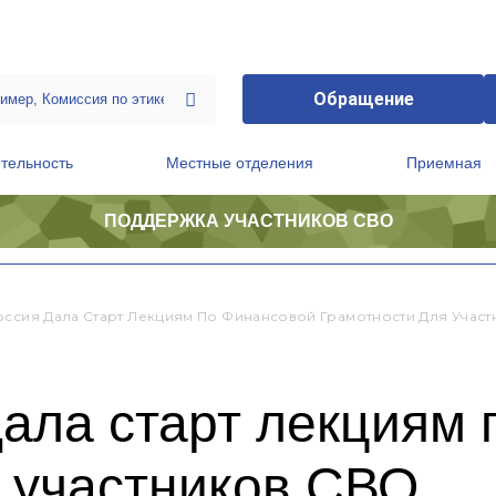
Обращение
тельность
Местные отделения
Приемная
ПОДДЕРЖКА УЧАСТНИКОВ СВО
ственной приемной Председателя Партии
Президиум регионального политического совета
оссия Дала Старт Лекциям По Финансовой Грамотности Для Учас
дала старт лекциям
я участников СВО