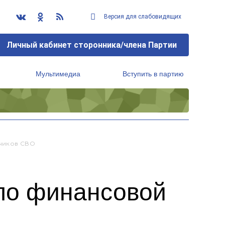
Версия для слабовидящих
Личный кабинет сторонника/члена Партии
Мультимедиа
Вступить в партию
Региональный исполнительный комитет
тников СВО
 по финансовой