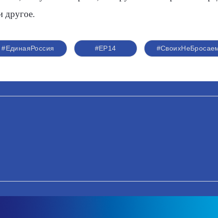
и другое.
#ЕдинаяРоссия
#ЕР14
#СвоихНеБросае