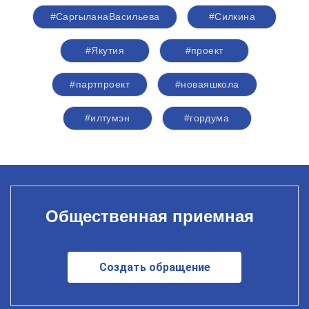
#СаргыланаВасильева
#Силкина
#Якутия
#проект
#партпроект
#новаяшкола
#илтумэн
#гордума
Общественная приемная
Создать обращение